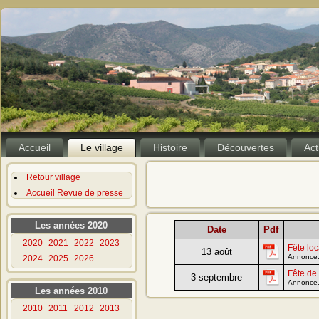
Accueil
Le village
Histoire
Découvertes
Act
Retour village
Accueil Revue de presse
Les années 2020
Date
Pdf
2020
2021
2022
2023
Fête loc
13 août
Annonce
2024
2025
2026
Fête de 
3 septembre
Annonce
Les années 2010
2010
2011
2012
2013